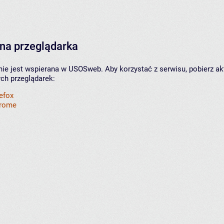
na przeglądarka
nie jest wspierana w USOSweb. Aby korzystać z serwisu, pobierz ak
ych przeglądarek:
refox
hrome