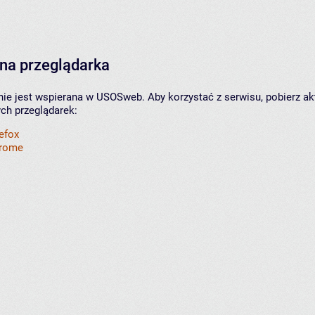
na przeglądarka
nie jest wspierana w USOSweb. Aby korzystać z serwisu, pobierz ak
ych przeglądarek:
refox
hrome