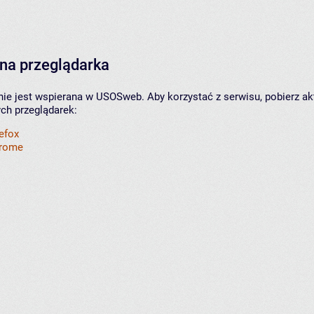
na przeglądarka
nie jest wspierana w USOSweb. Aby korzystać z serwisu, pobierz ak
ych przeglądarek:
refox
hrome