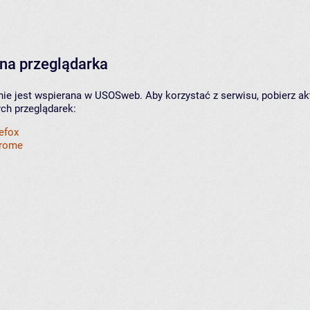
na przeglądarka
nie jest wspierana w USOSweb. Aby korzystać z serwisu, pobierz ak
ych przeglądarek:
refox
hrome