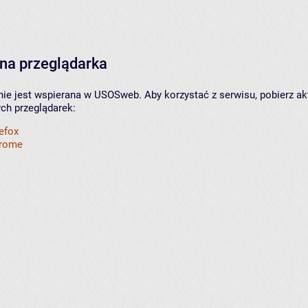
na przeglądarka
nie jest wspierana w USOSweb. Aby korzystać z serwisu, pobierz ak
ych przeglądarek:
refox
hrome