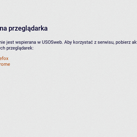
na przeglądarka
nie jest wspierana w USOSweb. Aby korzystać z serwisu, pobierz ak
ych przeglądarek:
refox
hrome