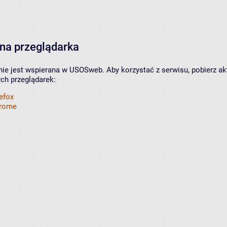
na przeglądarka
nie jest wspierana w USOSweb. Aby korzystać z serwisu, pobierz ak
ych przeglądarek:
refox
hrome