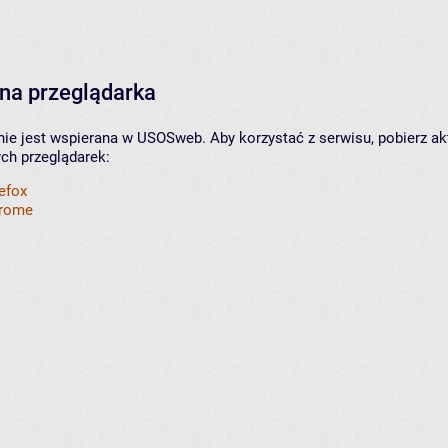
na przeglądarka
nie jest wspierana w USOSweb. Aby korzystać z serwisu, pobierz ak
ych przeglądarek:
refox
hrome