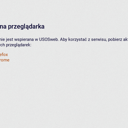
na przeglądarka
nie jest wspierana w USOSweb. Aby korzystać z serwisu, pobierz ak
ych przeglądarek:
refox
hrome