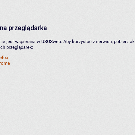
na przeglądarka
nie jest wspierana w USOSweb. Aby korzystać z serwisu, pobierz ak
ych przeglądarek:
refox
hrome