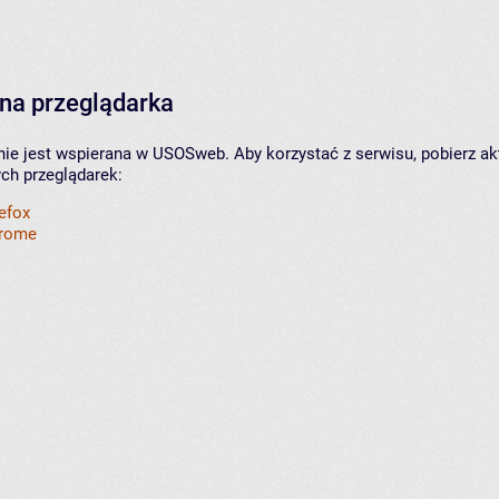
na przeglądarka
nie jest wspierana w USOSweb. Aby korzystać z serwisu, pobierz ak
ych przeglądarek:
refox
hrome