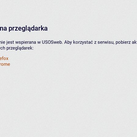
na przeglądarka
nie jest wspierana w USOSweb. Aby korzystać z serwisu, pobierz ak
ych przeglądarek:
refox
hrome