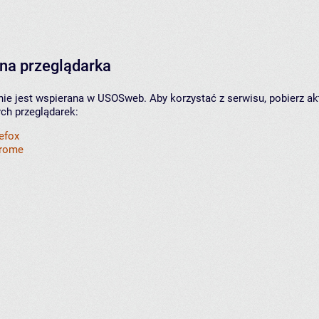
na przeglądarka
nie jest wspierana w USOSweb. Aby korzystać z serwisu, pobierz ak
ych przeglądarek:
refox
hrome