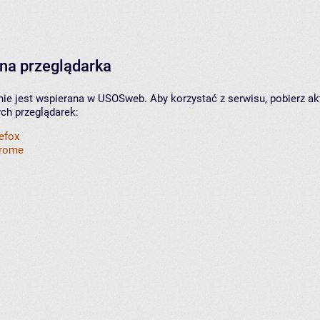
na przeglądarka
nie jest wspierana w USOSweb. Aby korzystać z serwisu, pobierz ak
ych przeglądarek:
refox
hrome