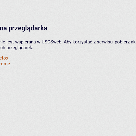
na przeglądarka
nie jest wspierana w USOSweb. Aby korzystać z serwisu, pobierz ak
ych przeglądarek:
refox
hrome