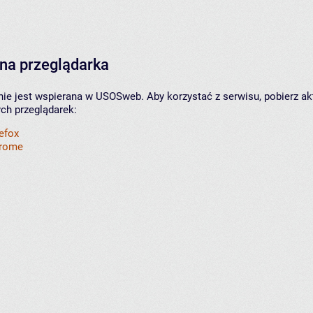
na przeglądarka
nie jest wspierana w USOSweb. Aby korzystać z serwisu, pobierz ak
ych przeglądarek:
refox
hrome