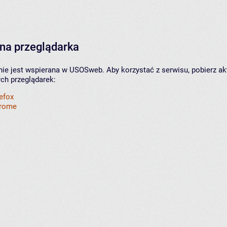
na przeglądarka
nie jest wspierana w USOSweb. Aby korzystać z serwisu, pobierz ak
ych przeglądarek:
refox
hrome