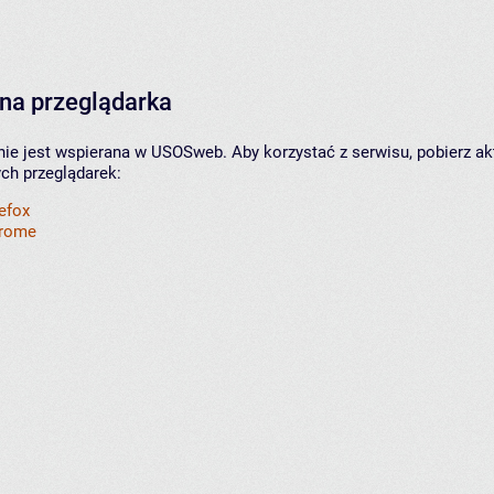
na przeglądarka
nie jest wspierana w USOSweb. Aby korzystać z serwisu, pobierz ak
ych przeglądarek:
refox
hrome