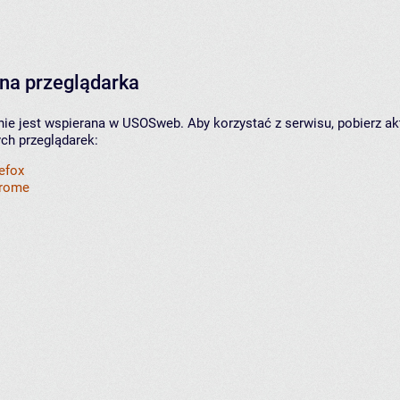
na przeglądarka
nie jest wspierana w USOSweb. Aby korzystać z serwisu, pobierz ak
ych przeglądarek:
refox
hrome