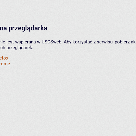
na przeglądarka
nie jest wspierana w USOSweb. Aby korzystać z serwisu, pobierz ak
ych przeglądarek:
refox
hrome