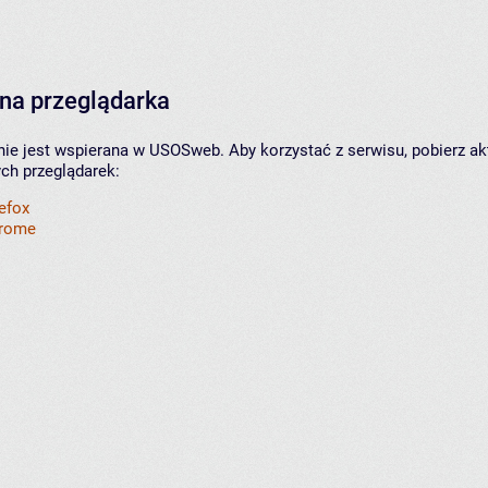
na przeglądarka
nie jest wspierana w USOSweb. Aby korzystać z serwisu, pobierz ak
ych przeglądarek:
refox
hrome