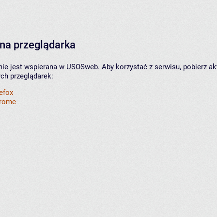
na przeglądarka
nie jest wspierana w USOSweb. Aby korzystać z serwisu, pobierz ak
ych przeglądarek:
refox
hrome