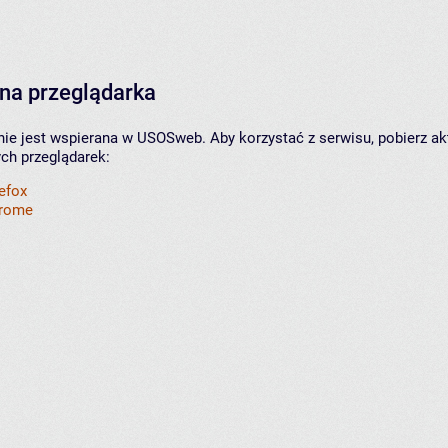
na przeglądarka
nie jest wspierana w USOSweb. Aby korzystać z serwisu, pobierz ak
ych przeglądarek:
refox
hrome