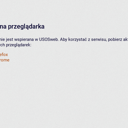
na przeglądarka
nie jest wspierana w USOSweb. Aby korzystać z serwisu, pobierz ak
ych przeglądarek:
refox
hrome