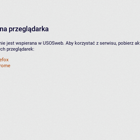
na przeglądarka
nie jest wspierana w USOSweb. Aby korzystać z serwisu, pobierz ak
ych przeglądarek:
refox
hrome