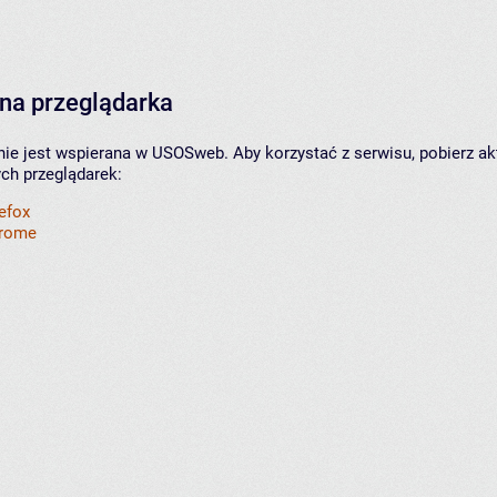
na przeglądarka
nie jest wspierana w USOSweb. Aby korzystać z serwisu, pobierz ak
ych przeglądarek:
refox
hrome