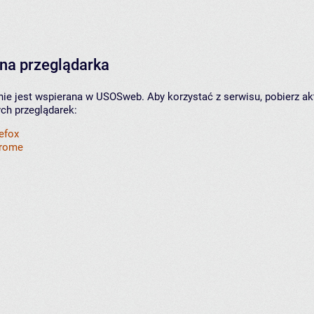
na przeglądarka
nie jest wspierana w USOSweb. Aby korzystać z serwisu, pobierz ak
ych przeglądarek:
refox
hrome