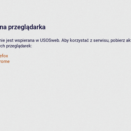
na przeglądarka
nie jest wspierana w USOSweb. Aby korzystać z serwisu, pobierz ak
ych przeglądarek:
refox
hrome