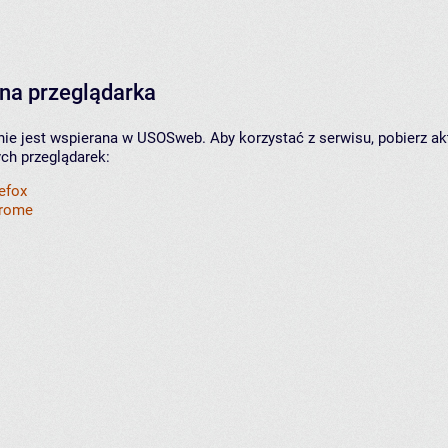
na przeglądarka
nie jest wspierana w USOSweb. Aby korzystać z serwisu, pobierz ak
ych przeglądarek:
refox
hrome