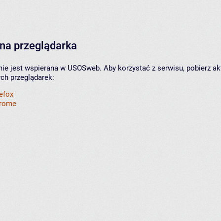
na przeglądarka
nie jest wspierana w USOSweb. Aby korzystać z serwisu, pobierz ak
ych przeglądarek:
refox
hrome