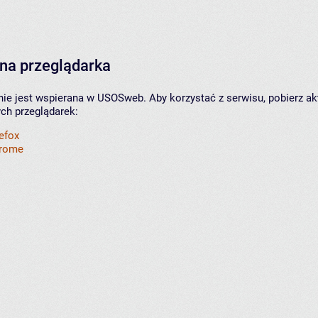
na przeglądarka
nie jest wspierana w USOSweb. Aby korzystać z serwisu, pobierz ak
ych przeglądarek:
refox
hrome