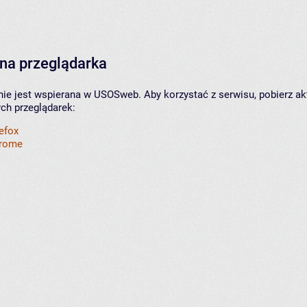
na przeglądarka
nie jest wspierana w USOSweb. Aby korzystać z serwisu, pobierz ak
ych przeglądarek:
refox
hrome