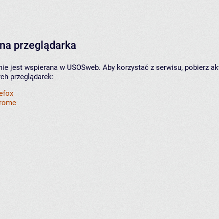
na przeglądarka
nie jest wspierana w USOSweb. Aby korzystać z serwisu, pobierz ak
ych przeglądarek:
refox
hrome