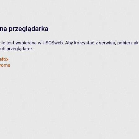
na przeglądarka
nie jest wspierana w USOSweb. Aby korzystać z serwisu, pobierz ak
ych przeglądarek:
refox
hrome