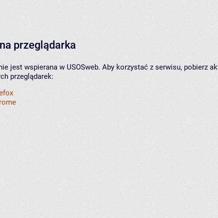
na przeglądarka
nie jest wspierana w USOSweb. Aby korzystać z serwisu, pobierz ak
ych przeglądarek:
refox
hrome