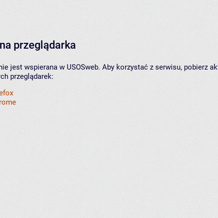
na przeglądarka
nie jest wspierana w USOSweb. Aby korzystać z serwisu, pobierz ak
ych przeglądarek:
refox
hrome