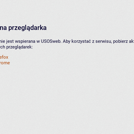
na przeglądarka
nie jest wspierana w USOSweb. Aby korzystać z serwisu, pobierz ak
ych przeglądarek:
refox
hrome