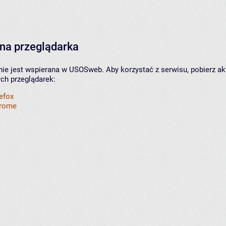
na przeglądarka
nie jest wspierana w USOSweb. Aby korzystać z serwisu, pobierz ak
ych przeglądarek:
refox
hrome