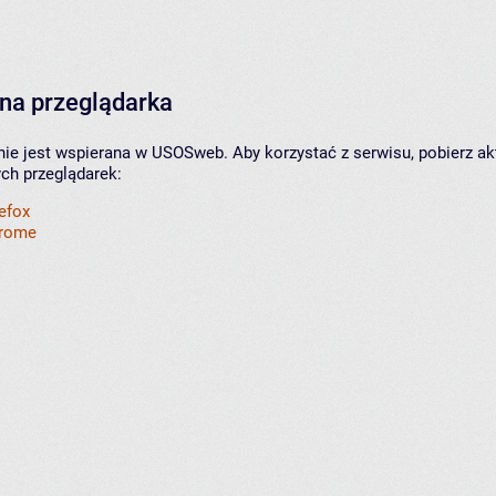
na przeglądarka
nie jest wspierana w USOSweb. Aby korzystać z serwisu, pobierz ak
ych przeglądarek:
refox
hrome