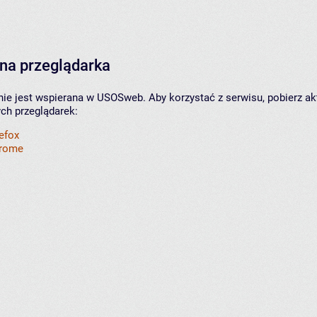
na przeglądarka
nie jest wspierana w USOSweb. Aby korzystać z serwisu, pobierz ak
ych przeglądarek:
refox
hrome