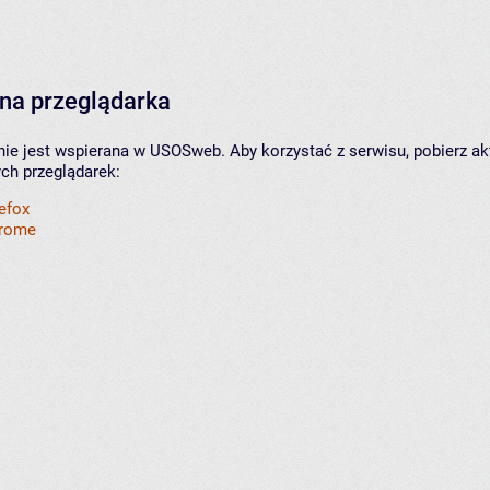
na przeglądarka
nie jest wspierana w USOSweb. Aby korzystać z serwisu, pobierz ak
ych przeglądarek:
refox
hrome