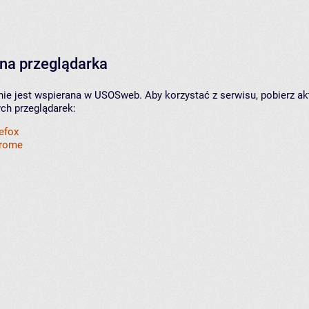
na przeglądarka
nie jest wspierana w USOSweb. Aby korzystać z serwisu, pobierz ak
ych przeglądarek:
refox
hrome