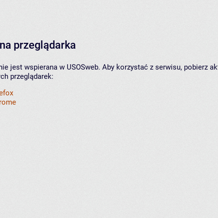
na przeglądarka
nie jest wspierana w USOSweb. Aby korzystać z serwisu, pobierz ak
ych przeglądarek:
refox
hrome