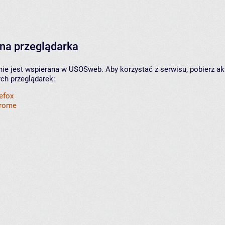
na przeglądarka
nie jest wspierana w USOSweb. Aby korzystać z serwisu, pobierz ak
ych przeglądarek:
refox
hrome