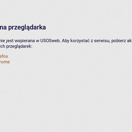
na przeglądarka
nie jest wspierana w USOSweb. Aby korzystać z serwisu, pobierz ak
ych przeglądarek:
refox
hrome