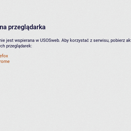
na przeglądarka
nie jest wspierana w USOSweb. Aby korzystać z serwisu, pobierz ak
ych przeglądarek:
refox
hrome