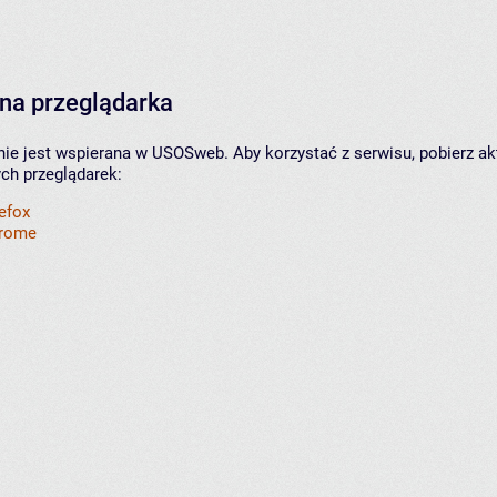
na przeglądarka
nie jest wspierana w USOSweb. Aby korzystać z serwisu, pobierz ak
ych przeglądarek:
refox
hrome