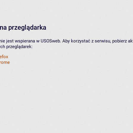
na przeglądarka
nie jest wspierana w USOSweb. Aby korzystać z serwisu, pobierz ak
ych przeglądarek:
refox
hrome