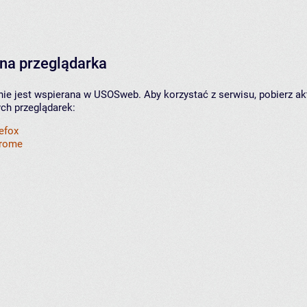
na przeglądarka
nie jest wspierana w USOSweb. Aby korzystać z serwisu, pobierz ak
ych przeglądarek:
refox
hrome