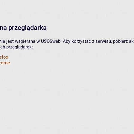
na przeglądarka
nie jest wspierana w USOSweb. Aby korzystać z serwisu, pobierz ak
ych przeglądarek:
refox
hrome